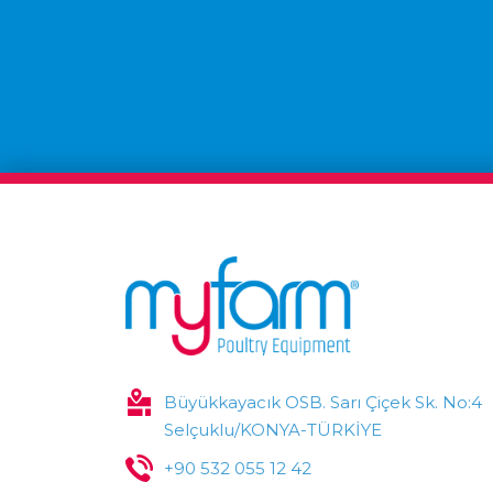
Büyükkayacık OSB. Sarı Çiçek Sk. No:4
Selçuklu/KONYA-TÜRKİYE
+90 532 055 12 42