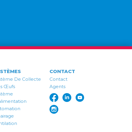
YSTÈMES
CONTACT
stème De Collecte
Contact
s Œufs
Agents
stème
alimentation
tomation
lairage
tilation