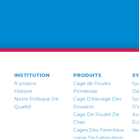
INSTITUTION
PRODUITS
S
À propos
Cage de Poules
Sy
Histoire
Pondeuse
De
Notre Politique De
Cage D’élevage Des
Sy
Qualité
Poussins
Dʼ
Cage De Poulet De
Au
Chair
Éc
Cages Des Parentaux
Ven
Usine De Fabrication