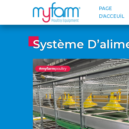
PAGE
D’ACCEUİL
Système Dʼalim