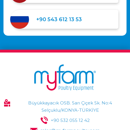
+90 543 612 13 53
Büyükkayacık OSB. Sarı Çiçek Sk. No:4
Selçuklu/KONYA-TÜRKİYE
+90 532 055 12 42