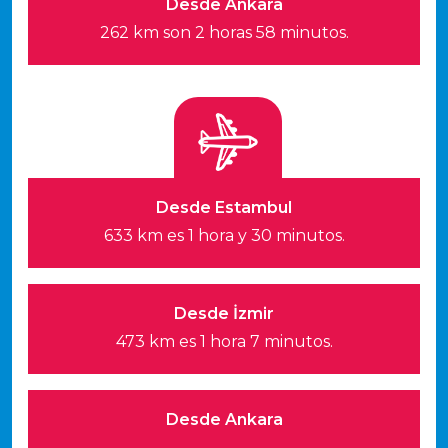
Desde Ankara
262 km son 2 horas 58 minutos.
Desde Estambul
633 km es 1 hora y 30 minutos.
Desde İzmir
473 km es 1 hora 7 minutos.
Desde Ankara
-